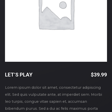
LET’S PLAY
$
39.99
Lorem ipsum dolor sit amet, consectetur adipiscing
elit. Sed quis vulputate ante, at imperdiet sem. Morbi
leo turpis, congue vitae sapien et, accumsan
bibendum purus. Sed a dui ac felis maximus porta